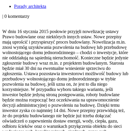
Porady architekta
|
0 komentarzy
W dniu 16 stycznia 2015 posłowie przyjęli nowelizację ustawy
Prawo budowlane oraz niektórych innych ustaw. Nowe przepisy
mają uprościć i przyspieszyć proces budowlany. Nowelizacja m.in.
znosi wymóg uzyskiwania pozwolenia na budowę lub przebudowę
wolnostojącego domu jednorodzinnego – chodzi o inwestycje, które
nie oddziałują na sąsiednią nieruchomość. Konieczne będzie jedynie
zgłoszenie budowy wraz m.in. z projektem budowlanym. Starosta
będzie miał 30 dni na ewentualne wniesienie sprzeciwu do
zgłoszenia. Ustawa pozostawia inwestorowi możliwość budowy lub
przebudowy wolnostojącego domu jednorodzinnego w trybie
pozwolenia na budowę, jeśli uzna on, że jest to dla niego
korzystniejsze. W przypadku wyboru takiego wariantu, jeśli
inwestor będzie jedyną stroną postępowania, roboty budowlane
będzie można rozpocząć bez oczekiwania na uprawomocnienie
decyzji administracyjnej o pozwoleniu na budowę. Dzięki temu
inwestor zyska co najmniej 14 dni. Nowe przepisy przewidują też,
że do projektu budowlanego nie będzie już trzeba dołączać
oświadczeń o zapewnieniu dostaw energii, wody, ciepła, gazu,
odbioru ścieków oraz o warunkach przyłączenia obiektu do sieci