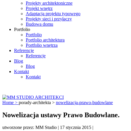
Projekty architektoniczne
Projekt wnętrz
Adaptacja projektu typowego
Projekty sieci i przyłączy
Budowa domu
Portfolio
Portfolio
Portfolio architektura
Portfolio wnętrza
Referencje
Referencje
Blog
Blog
Kontakt
Kontakt
Home >
porady-architekta
>
nowelizacja-prawo-budowlane
Nowelizacja ustawy Prawo Budowlane.
utworzone przez:
MM Studio
|
17 stycznia 2015
|