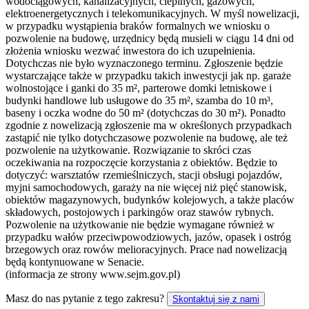
wodociągowych, kanalizacyjnych, cieplnych, gazowych,
elektroenergetycznych i telekomunikacyjnych. W myśl nowelizacji,
w przypadku wystąpienia braków formalnych we wniosku o
pozwolenie na budowę, urzędnicy będą musieli w ciągu 14 dni od
złożenia wniosku wezwać inwestora do ich uzupełnienia.
Dotychczas nie było wyznaczonego terminu. Zgłoszenie będzie
wystarczające także w przypadku takich inwestycji jak np. garaże
wolnostojące i ganki do 35 m², parterowe domki letniskowe i
budynki handlowe lub usługowe do 35 m², szamba do 10 m³,
baseny i oczka wodne do 50 m² (dotychczas do 30 m²). Ponadto
zgodnie z nowelizacją zgłoszenie ma w określonych przypadkach
zastąpić nie tylko dotychczasowe pozwolenie na budowę, ale też
pozwolenie na użytkowanie. Rozwiązanie to skróci czas
oczekiwania na rozpoczęcie korzystania z obiektów. Będzie to
dotyczyć: warsztatów rzemieślniczych, stacji obsługi pojazdów,
myjni samochodowych, garaży na nie więcej niż pięć stanowisk,
obiektów magazynowych, budynków kolejowych, a także placów
składowych, postojowych i parkingów oraz stawów rybnych.
Pozwolenie na użytkowanie nie będzie wymagane również w
przypadku wałów przeciwpowodziowych, jazów, opasek i ostróg
brzegowych oraz rowów melioracyjnych. Prace nad nowelizacją
będą kontynuowane w Senacie.
(informacja ze strony www.sejm.gov.pl)
Masz do nas pytanie z tego zakresu?
Skontaktuj się z nami